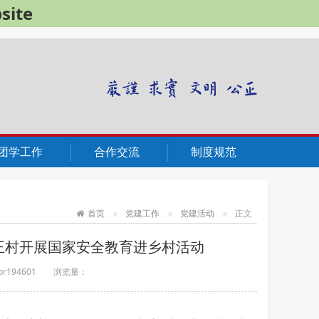
site
团学工作
合作交流
制度规范
首页
党建工作
党建活动
正文
赴铁王村开展国家安全教育进乡村活动
194601
浏览量：